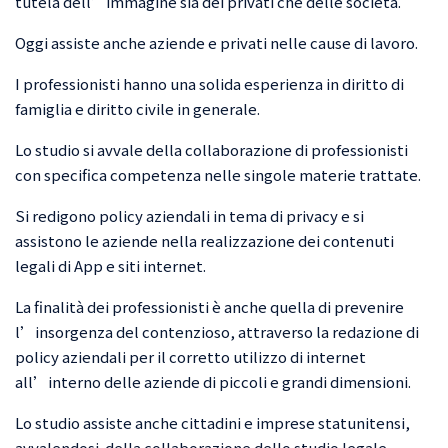
tutela dell’immagine sia dei privati che delle società.
Oggi assiste anche aziende e privati nelle cause di lavoro.
Reati informatici
Diffamazioni a mezzo
I professionisti hanno una solida esperienza in diritto di
stampa, facebook e
famiglia e diritto civile in generale.
social network in
Lo studio si avvale della collaborazione di professionisti
genere
con specifica competenza nelle singole materie trattate.
Diritto minorile
Si redigono policy aziendali in tema di privacy e si
(bullismo,
assistono le aziende nella realizzazione dei contenuti
cyberbullismo, reati
legali di App e siti internet.
connessi)
La finalità dei professionisti è anche quella di prevenire
Reati speciali legati
l’insorgenza del contenzioso, attraverso la redazione di
all’utilizzo dei social
policy aziendali per il corretto utilizzo di internet
network
all’interno delle aziende di piccoli e grandi dimensioni.
Diritto penale
Lo studio assiste anche cittadini e imprese statunitensi,
patrimoniale
avvalendosi della collaborazione dello studio legale