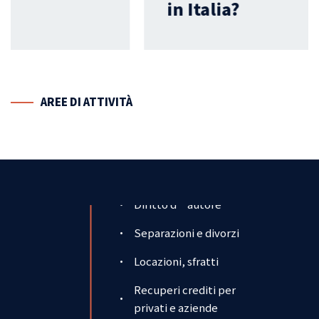
in Italia?
Locazioni, sfratti
Recuperi crediti per
privati e aziende
Successioni, servizi di
AREE DI
ATTIVITÀ
estate planning
per digital assets
Responsabilità medica
Responsabilità
contrattuale ed
extracontrattuale in
03
genere
Infortunistica stradale
Concorsi e graduatorie