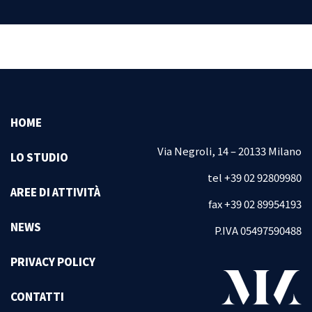
04
HOME
Licenziamenti
Via Negroli, 14 – 20133 Milano
Redazione di policy
LO STUDIO
aziendali
tel +39 02 92809980
AREE DI ATTIVITÀ
Demansionamenti
fax +39 02 89954193
Contrattualistica
NEWS
P.IVA 05497590488
PRIVACY POLICY
CONTATTI