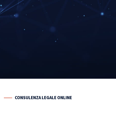
05
Consulenza tributaria e
fiscale
A
ssistenza presso gli
CONSULENZA
LEGALE ONLINE
uffici fiscali, interpelli e
procedure varie