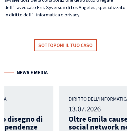
Delitti contro la
dell’avvocato Erik Syverson di Los Angeles, specializzato
persona
in diritto dell’informatica e privacy.
Tutela della privacy
Reati ambientali
02
SOTTOPONI IL TUO CASO
Reati previsti dal
codice della strada
(guida in stato di
Privacy
ebbrezza, guida sotto
NEWS E
MEDIA
effetto di sostanze
Gestione contratti e
psicotrope)
diritti di immagine per i
lavoratori dello
DIRITTO DELL'INFORMATICA
spettacolo
13.07.2026
Diritto d’autore
Oltre 6mila cause contro i
social network negli USA. E
Separazioni e divorzi