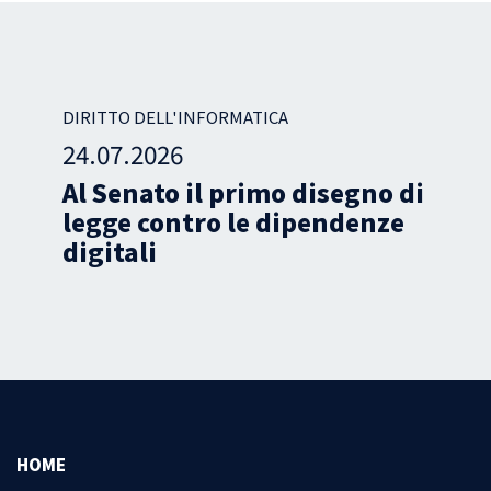
DIRITTO DELL'INFORMATICA
13.07.2026
 di
Oltre 6mila cause contro i
e
social network negli USA. E
in Italia?
HOME