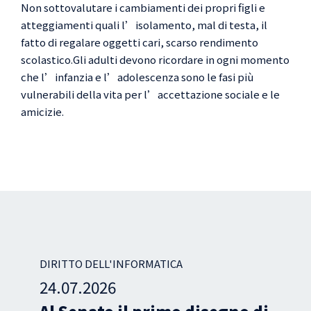
Non sottovalutare i cambiamenti dei propri figli e
atteggiamenti quali l’isolamento, mal di testa, il
fatto di regalare oggetti cari, scarso rendimento
scolastico.Gli adulti devono ricordare in ogni momento
che l’infanzia e l’adolescenza sono le fasi più
vulnerabili della vita per l’accettazione sociale e le
amicizie.
L'INFORMATICA
DIRITTO DELL'I
26
13.07.2026