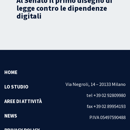
o il primo disegno di
Oltre 6mila
ntro le dipendenze
social net
in Italia?
HOME
Via Negroli, 14 – 20133 Milano
LO STUDIO
tel +39 02 92809980
AREE DI ATTIVITÀ
fax +39 02 89954193
NEWS
P.IVA 05497590488