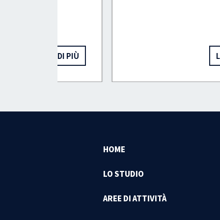
I DI PIÙ
LEGGI DI PIÙ
HOME
LO STUDIO
AREE DI ATTIVITÀ