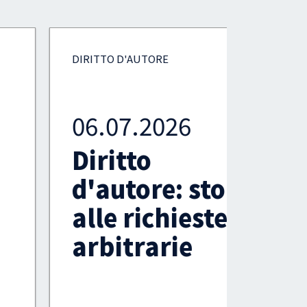
DIRITTO D'AUTORE
DIRITTO 
06.07.2026
19.0
Diritto
AI e
d'autore: stop
allu
alle richieste
chi 
arbitrarie