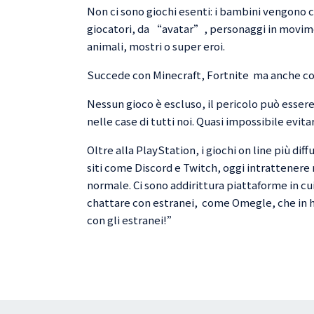
Non ci sono giochi esenti: i bambini vengono co
giocatori, da “avatar”, personaggi in movim
animali, mostri o super eroi.
Succede con Minecraft, Fortnite ma anche con 
Nessun gioco è escluso, il pericolo può esser
nelle case di tutti noi. Quasi impossibile evit
Oltre alla PlayStation, i giochi on line più diff
siti come Discord e Twitch, oggi intrattenere 
normale. Ci sono addirittura piattaforme in cui
chattare con estranei, come Omegle, che in 
con gli estranei!”