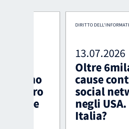
DIRITTO DELL'INFORMATICA
13.07.2026
Oltre 6mila
gno
cause contro i
tro
social network
ze
negli USA. E in
Italia?