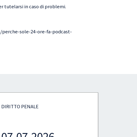
r tutelarsi in caso di problemi.
a/perche-sole-24-ore-fa-podcast-
DIRITTO D'AUTORE
DIRITTO 
06.07.2026
19.0