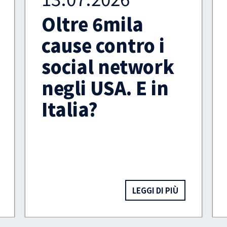
Video intimi
diffusi senza
consenso:
100mila euro
alla vittima
LEGGI DI PIÙ