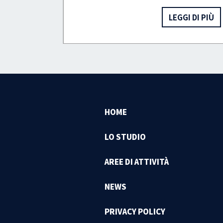
I DI PIÙ
LEGGI DI PIÙ
HOME
LO STUDIO
AREE DI ATTIVITÀ
NEWS
PRIVACY POLICY