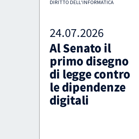
DIRITTO DELL'INFORMATICA
13.07.2026
Oltre 6mila
gno
cause contro i
tro
social network
ze
negli USA. E in
Italia?