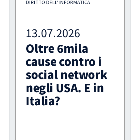
DIRITTO PENALE
07.07.2026
Video intimi
diffusi senza
consenso:
100mila euro
alla vittima