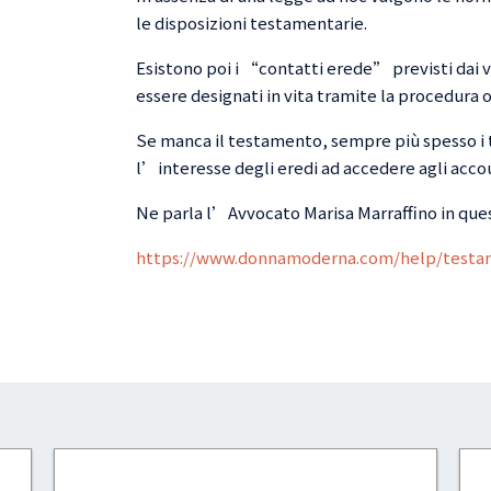
le disposizioni testamentarie.
Esistono poi i “contatti erede” previsti dai 
essere designati in vita tramite la procedura o
Se manca il testamento, sempre più spesso i t
l’interesse degli eredi ad accedere agli accoun
Ne parla l’Avvocato Marisa Marraffino in ques
https://www.donnamoderna.com/help/testam