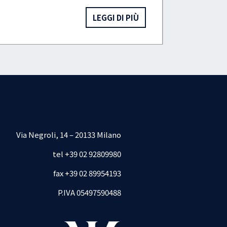
LEGGI DI PIÙ
Via Negroli, 14 – 20133 Milano
tel +39 02 92809980
fax +39 02 89954193
P.IVA 05497590488