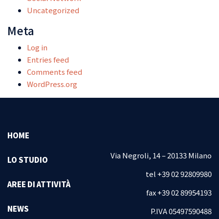
Uncategorized
Meta
Log in
Entries feed
Comments feed
WordPress.org
HOME
Via Negroli, 14 – 20133 Milano
LO STUDIO
tel +39 02 92809980
AREE DI ATTIVITÀ
fax +39 02 89954193
NEWS
P.IVA 05497590488